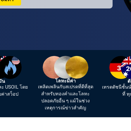
โลหะมีค่า
มัน
ด
เพลิดเพลินกับสเปรดที่ดีที่สุด
ละ USOIL โดย
เทรดดัชนีชั้
สำหรับทองคำและโลหะ
ยค่าสว็อป
ที่ 
ปลอดภัยอื่น ๆ แม้ในช่วง
เหตุการณ์ข่าวสำคัญ