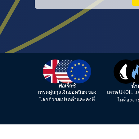
ฟอเร็กซ์
น้ำ
เทรดคู่สกุลเงินยอดนิยมของ
เทรด UKOIL แ
โลกด้วยสเปรดต่ำและคงที่
ไม่ต้องจ่า