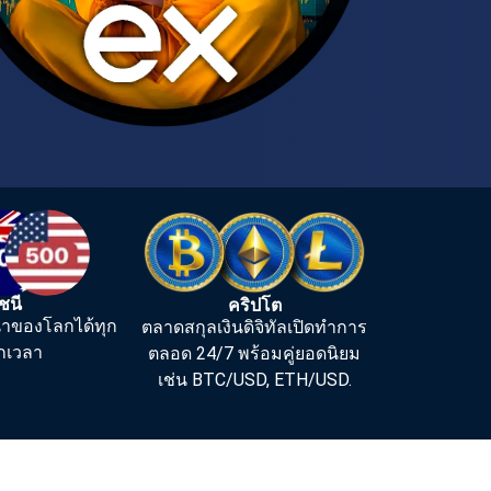
ัชนี
คริปโต
นนำของโลกได้ทุก
ตลาดสกุลเงินดิจิทัลเปิดทำการ
ทุกเวลา
ตลอด 24/7 พร้อมคู่ยอดนิยม
เช่น BTC/USD, ETH/USD.