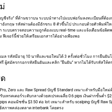
ม่
ิดบัญชีจริง” ที่ด้านขวาบน ระบบนำทางไปแบบฟอร์มลงทะเบียนที่ต้
าอังกฤษ
รหัสผ่านต้องมีอักขระ 8 ตัวขึ้นไป ประกอบด้วยตัวพิมพ์ใหญ
ัก ระบบตรวจสอบความถูกต้องแบบ real-time และแจ้งเตือนข้อผิด
เจอร์นี้ช่วยให้เตรียมเอกสารได้อย่างเพียงพอ
มล รหัสมีอายุ 10 นาทีและขอใหม่ได้ 3 ครั้งต่อชั่วโมง การยืนยัน
ฟรี
ผู้สมัครกรอกรหัสยืนยันและคลิก “ยืนยัน” หากไม่ได้รับรหัสใ
รด
Pro, Zero และ Raw Spread บัญชี Standard เหมาะสำหรับมือใหม่ด้ว
หรับเทรดเดอร์ระดับกลางด้วยสเปรดเฉลี่ย 0.6 pips เงินฝากขั้นต่
pips คอมมิชชั่น $3.50 ต่อ lot เหมาะสำหรับ scalping
บัญชี Raw S
ะใช้สภาพคล่องตลาด interbank โดยตรง