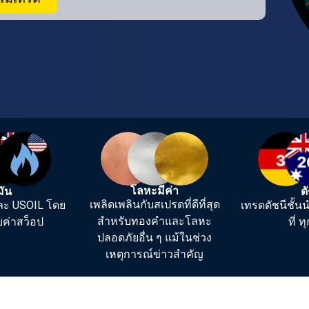
โลหะมีค่า
มัน
ด
เพลิดเพลินกับสเปรดที่ดีที่สุด
ละ USOIL โดย
เทรดดัชนีชั้
สำหรับทองคำและโลหะ
ยค่าสว็อป
ที่ 
ปลอดภัยอื่น ๆ แม้ในช่วง
เหตุการณ์ข่าวสำคัญ