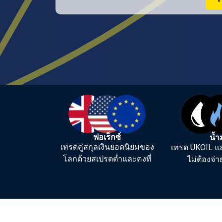
ฟอเร็กซ์
น้ำ
เทรดคู่สกุลเงินยอดนิยมของ
เทรด UKOIL แ
โลกด้วยสเปรดต่ำและคงที่
ไม่ต้องจ่า