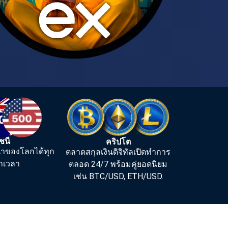
ัชนี
คริปโต
นนำของโลกได้ทุก
ตลาดสกุลเงินดิจิทัลเปิดทำการ
ทุกเวลา
ตลอด 24/7 พร้อมคู่ยอดนิยม
เช่น BTC/USD, ETH/USD.