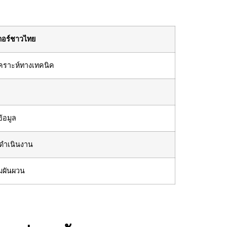
ดอร์ชาวไทย
คราะห์ทางเทคนิค
้อมูล
ดำเนินงาน
มผันผวน