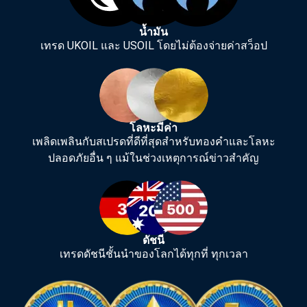
น้ำมัน
เทรด UKOIL และ USOIL โดยไม่ต้องจ่ายค่าสว็อป
โลหะมีค่า
เพลิดเพลินกับสเปรดที่ดีที่สุดสำหรับทองคำและโลหะ
ปลอดภัยอื่น ๆ แม้ในช่วงเหตุการณ์ข่าวสำคัญ
ดัชนี
เทรดดัชนีชั้นนำของโลกได้ทุกที่ ทุกเวลา