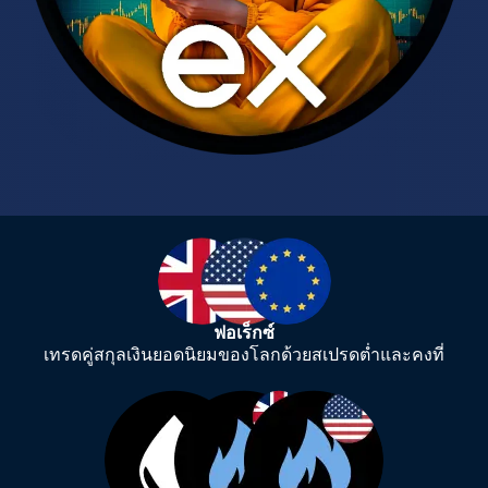
ฟอเร็กซ์
เทรดคู่สกุลเงินยอดนิยมของโลกด้วยสเปรดต่ำและคงที่